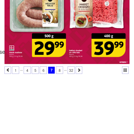
se
...
...
7
1
4
5
6
8
32