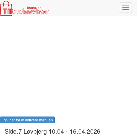
Toggl
navig
Tryk her for at aktivere menuen
Side.7 Løvbjerg 10.04 - 16.04.2026