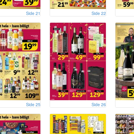
Side 21
Side 22
Side 25
Side 26