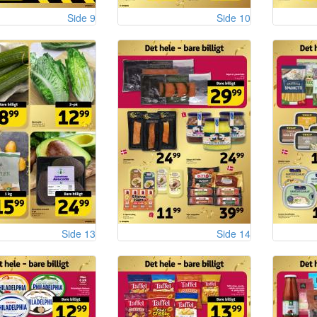
Side 9
Side 10
Side 13
Side 14