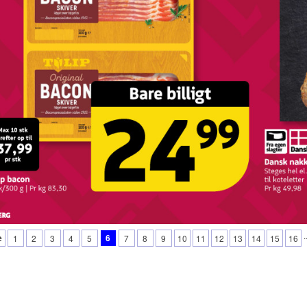
.
e
6
1
2
3
4
5
7
8
9
10
11
12
13
14
15
16