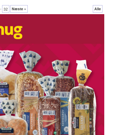
..
Næste »
Alle
32