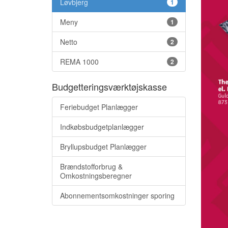
Løvbjerg
1
Meny
1
Netto
2
REMA 1000
2
Budgetteringsværktøjskasse
Feriebudget Planlægger
Indkøbsbudgetplanlægger
Bryllupsbudget Planlægger
Brændstofforbrug &
Omkostningsberegner
Abonnementsomkostninger sporing