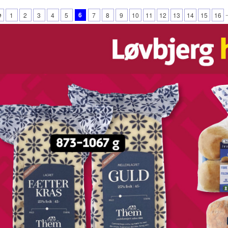
.
e
6
1
2
3
4
5
7
8
9
10
11
12
13
14
15
16