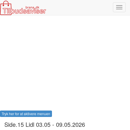
Toggl
navig
Tryk her for at aktivere menuen
Side.15 Lidl 03.05 - 09.05.2026