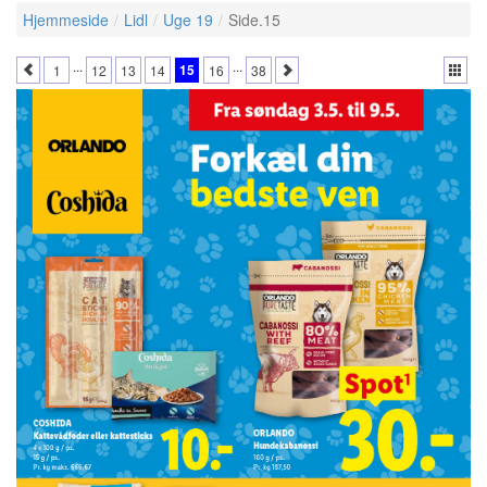
Hjemmeside
Lidl
Uge 19
Side.15
...
...
15
1
12
13
14
16
38