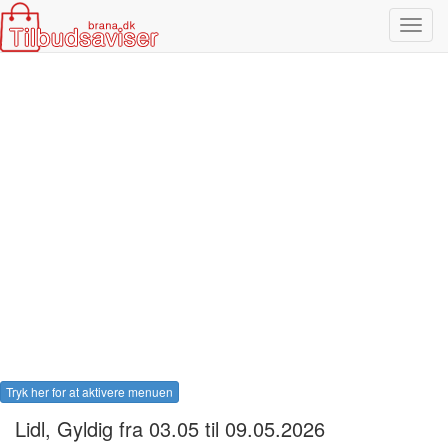
Toggl
navig
Tryk her for at aktivere menuen
Lidl
, Gyldig fra 03.05 til 09.05.2026