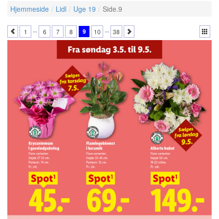
Hjemmeside
Lidl
Uge 19
Side.9
...
...
9
1
6
7
8
10
38