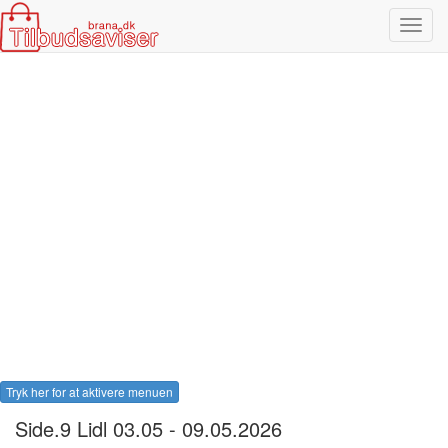
Toggl
navig
Tryk her for at aktivere menuen
Side.9 Lidl 03.05 - 09.05.2026