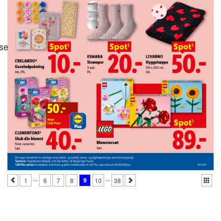
se
...
...
9
1
6
7
8
10
38