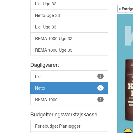
Lidl Uge 32
« Forrig
Netto Uge 33
Lidl Uge 33
REMA 1000 Uge 32
REMA 1000 Uge 33
Dagligvarer:
Lidl
2
Netto
2
REMA 1000
2
Budgetteringsværktøjskasse
Feriebudget Planlægger