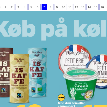
.
e
7
1
2
3
4
5
6
8
9
10
11
12
13
14
15
16