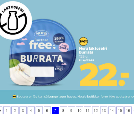
.
e
7
1
2
3
4
5
6
8
9
10
11
12
13
14
15
16