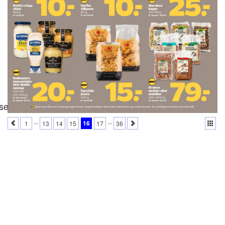
se
...
...
16
1
13
14
15
17
36