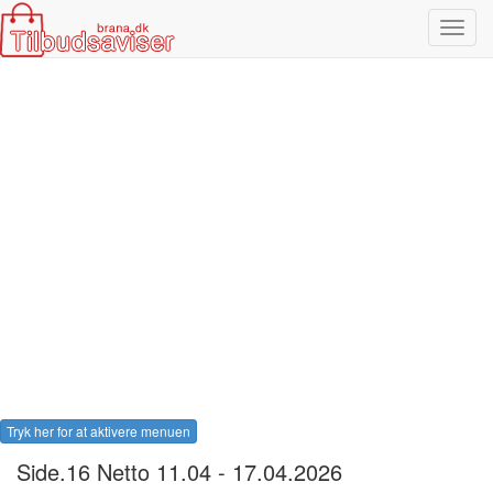
Toggl
navig
Tryk her for at aktivere menuen
Side.16 Netto 11.04 - 17.04.2026