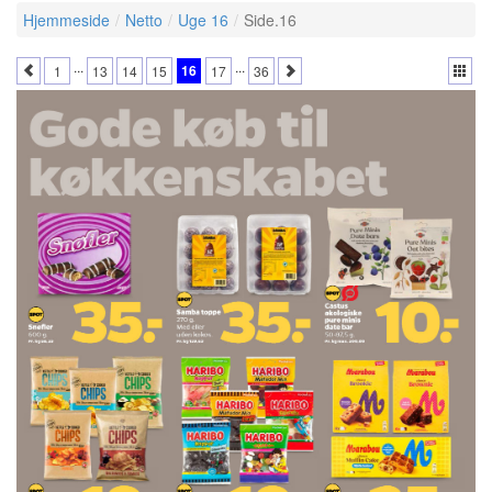
Hjemmeside
Netto
Uge 16
Side.16
...
...
16
1
13
14
15
17
36