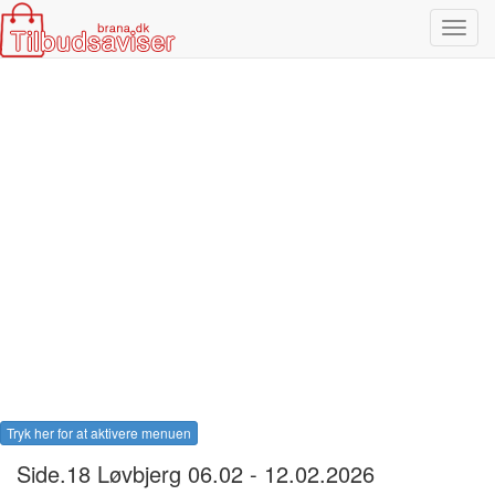
Toggl
navig
Tryk her for at aktivere menuen
Side.18 Løvbjerg 06.02 - 12.02.2026