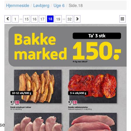
Hjemmeside
Løvbjerg
Uge 6
Side.18
...
...
18
1
15
16
17
19
32
se