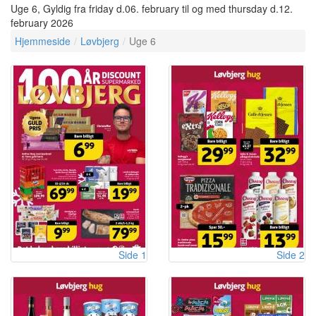
Uge 6, Gyldig fra friday d.06. february til og med thursday d.12.
february 2026
Hjemmeside
Løvbjerg
Uge 6
Side 1
Side 2