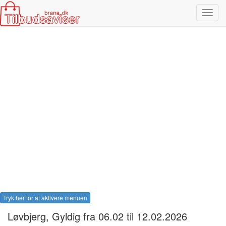
Toggl
navig
Tryk her for at aktivere menuen
Løvbjerg
, Gyldig fra 06.02 til 12.02.2026