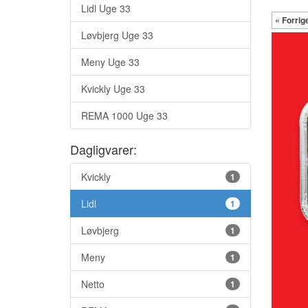
Lidl Uge 33
« Forrig
Løvbjerg Uge 33
Meny Uge 33
Kvickly Uge 33
REMA 1000 Uge 33
Dagligvarer:
Kvickly
1
Lidl
1
Løvbjerg
1
Meny
1
Netto
1