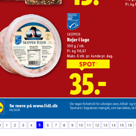
.
e
5
1
2
3
4
6
7
8
9
10
11
12
13
14
15
16