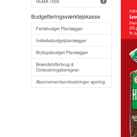
REMA 1000
1
Budgetteringsværktøjskasse
Feriebudget Planlægger
Indkøbsbudgetplanlægger
Bryllupsbudget Planlægger
Brændstofforbrug &
Omkostningsberegner
Abonnementsomkostninger sporing