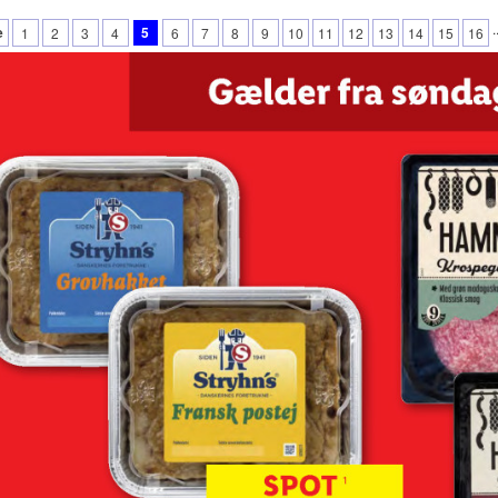
.
e
5
1
2
3
4
6
7
8
9
10
11
12
13
14
15
16