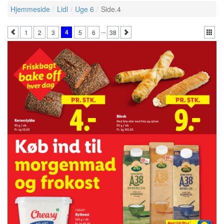
Hjemmeside
Lidl
Uge 6
Side.4
...
4
1
2
3
5
6
38