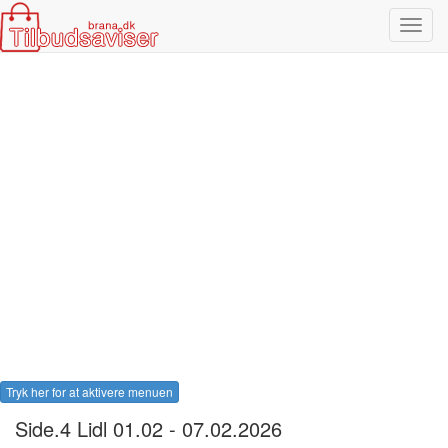
Toggl
navig
Tryk her for at aktivere menuen
Side.4 Lidl 01.02 - 07.02.2026