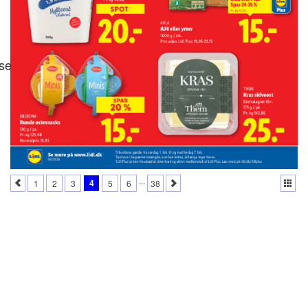
se
...
4
1
2
3
5
6
38