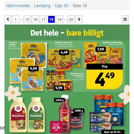
Hjemmeside
Løvbjerg
Uge 20
Side.18
...
...
18
1
15
16
17
19
32
se