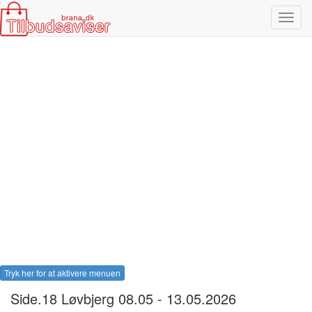
Toggl
navig
Tryk her for at aktivere menuen
Side.18 Løvbjerg 08.05 - 13.05.2026